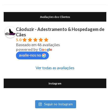
Avaliações dos Clientes
Cãoduzir - Adestramento & Hospedagem de
Cães
5.0
Baseado em 46 avaliações
powered by
G
o
o
g
l
e
avalie-nos no
Ver todas as avaliações
Instagram
Seguir no Instagram