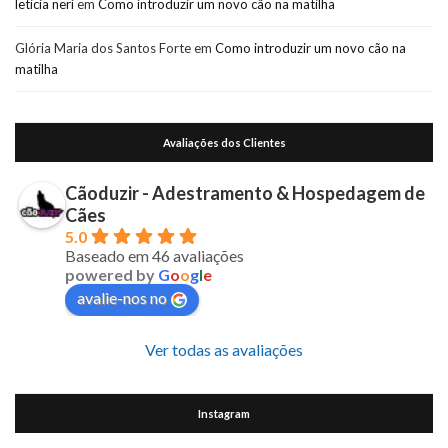
leticia neri
em
Como introduzir um novo cão na matilha
Glória Maria dos Santos Forte
em
Como introduzir um novo cão na
matilha
Avaliações dos Clientes
Cãoduzir - Adestramento & Hospedagem de
Cães
5.0
Baseado em 46 avaliações
powered by
G
o
o
g
l
e
avalie-nos no
Ver todas as avaliações
Instagram