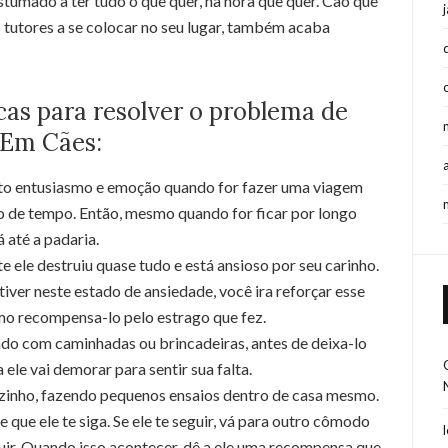
tumado a ter tudo o que quer, na hora que quer. Cão que
s tutores a se colocar no seu lugar, também acaba
as para resolver o problema de
 Em Cães:
to entusiasmo e emoção quando for fazer uma viagem
ão de tempo. Então, mesmo quando for ficar por longo
 até a padaria.
ele destruiu quase tudo e está ansioso por seu carinho.
iver neste estado de ansiedade, você ira reforçar esse
o recompensa-lo pelo estrago que fez.
ado com caminhadas ou brincadeiras, antes de deixa-lo
le vai demorar para sentir sua falta.
ozinho, fazendo pequenos ensaios dentro de casa mesmo.
que ele te siga. Se ele te seguir, vá para outro cômodo
guir. Quando isso acontecer, dê a ele uma recompensa que