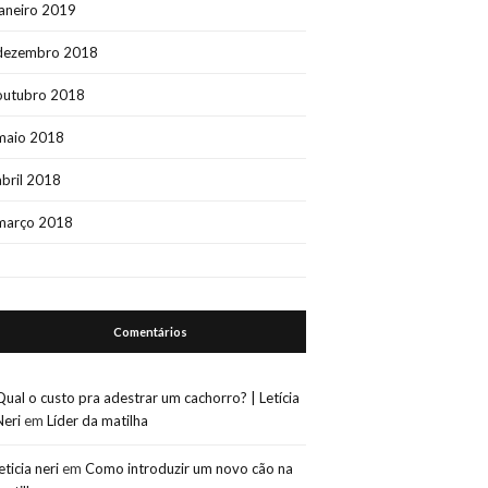
janeiro 2019
dezembro 2018
outubro 2018
maio 2018
abril 2018
março 2018
Comentários
Qual o custo pra adestrar um cachorro? | Letícia
Neri
em
Líder da matilha
leticia neri
em
Como introduzir um novo cão na