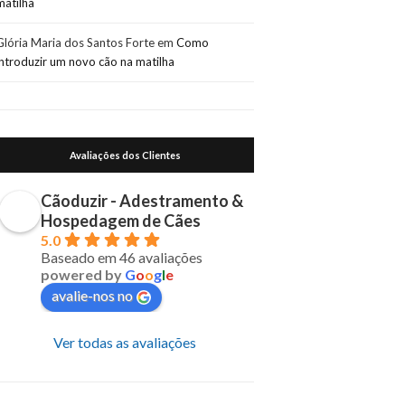
matilha
Glória Maria dos Santos Forte
em
Como
introduzir um novo cão na matilha
Avaliações dos Clientes
Cãoduzir - Adestramento &
Hospedagem de Cães
5.0
Baseado em 46 avaliações
powered by
G
o
o
g
l
e
avalie-nos no
Ver todas as avaliações