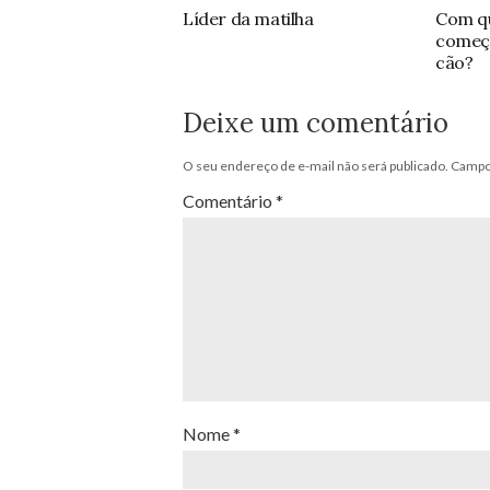
Líder da matilha
Com qu
começa
cão?
Deixe um comentário
O seu endereço de e-mail não será publicado.
Campos
Comentário
*
Nome
*