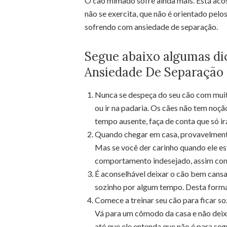
O cão mimado sofre ainda mais. Está acos
não se exercita, que não é orientado pelo
sofrendo com ansiedade de separação.
Segue abaixo algumas dic
Ansiedade De Separação
Nunca se despeça do seu cão com mui
ou ir na padaria. Os cães não tem noç
tempo ausente, faça de conta que só irá
Quando chegar em casa, provavelmente 
Mas se você der carinho quando ele est
comportamento indesejado, assim com
É aconselhável deixar o cão bem cans
sozinho por algum tempo. Desta forma e
Comece a treinar seu cão para ficar s
Vá para um cômodo da casa e não deixe 
até que ele entenda que não é para se