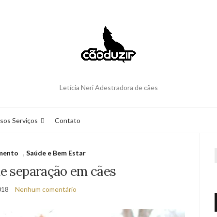
Letícia Neri Adestradora de cães
sos Serviços
Contato
mento
,
Saúde e Bem Estar
f
de separação em cães
018
Nenhum comentário